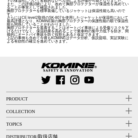
トの保温性について客観的なレベル別による評価が可能となりました。
また、この評価試験により、改めて胸部プロテクターが保温性を高めてい
ることが事実として確認されました。
胸部プロテクターを標準装備しているジャケットは保温性能も高いので
す。
さらにはCE level2取得のSK-807を使用したジャケットが保温性において
最高評価となり、KOMINE製の胸部プロテクターの保護性能の順で保温性
能も関係していることがわかりました。
胸部プロテクターを装着することはオートバイ事故による受傷リスクを下
げるだけでなく、保温効果を高めることで乗車時の集中力低下を防ぎ、間
接的にオートバイ事故を防ぐ役割もあると仮定できます。
上記の事例も含めて今後もKOMINEはデータ分析、仮説提唱、実証実験に
よる有効性の確立を進めていきます。
PRODUCT
COLLECTION
TOPICS
/取扱店舗
DISTRIBUTOR