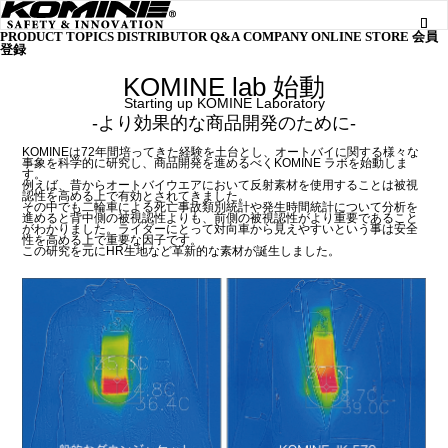
PRODUCT
TOPICS
DISTRIBUTOR
Q&A
COMPANY
ONLINE STORE
会員
登録
KOMINE lab 始動
Starting up KOMINE Laboratory
-より効果的な商品開発のために-
KOMINEは72年間培ってきた経験を土台とし、オートバイに関する様々な
事象を科学的に研究し、商品開発を進めるべくKOMINE ラボを始動しま
す。
例えば、昔からオートバイウエアにおいて反射素材を使用することは被視
認性を高める上で有効とされてきました。
その中でも二輪車による死亡事故類別統計や発生時間統計について分析を
進めると背中側の被視認性よりも、前側の被視認性がより重要であること
がわかりました。ライダーにとって対向車から見えやすいという事は安全
性を高める上で重要な因子です。
この研究を元にHR生地など革新的な素材が誕生しました。