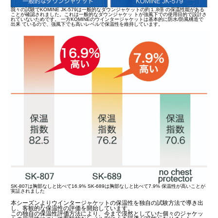
我々の試験でKOMINE JK-579は一般的なダウンジャケットの約１.8倍 の保温性能がある
ことが確認されました。これは一般的なダウンジャケッ トが強風下での使用目的で設計さ
れていないためです。 一方KOMINEのウインタージャケットは基本的に防水/防風構造で
出来 ているので、強風下でも高いレベルで保温性を維持しています。
SK-807は胸部なしと比べて16.9% SK-689は胸部なしと比べて7.9% 保温性が高いことが
実証されました
本シーズンよりウインタージャケットの保温性を独自の試験方法で導き出
し、客観的な保温性の評価を開始しています。
この独自の保温性評価方法により、今まで漠然としていた個々のジャケッ