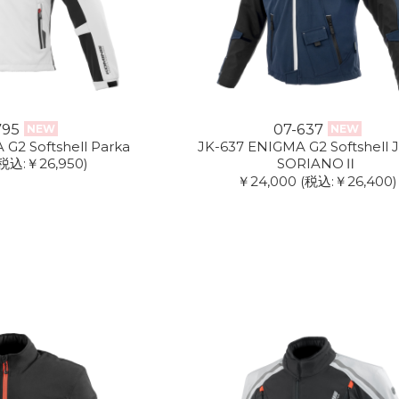
795
07-637
NEW
NEW
G2 Softshell Parka
JK-637 ENIGMA G2 Softshell 
(税込:￥26,950)
SORIANOⅡ
￥24,000
(税込:￥26,400)