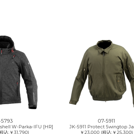
-5793
07-5911
tshell W-Parka-IFU [HR]
JK-5911 Protect Swingtop J
(税込:￥31,790)
￥23,000
(税込:￥25,300)