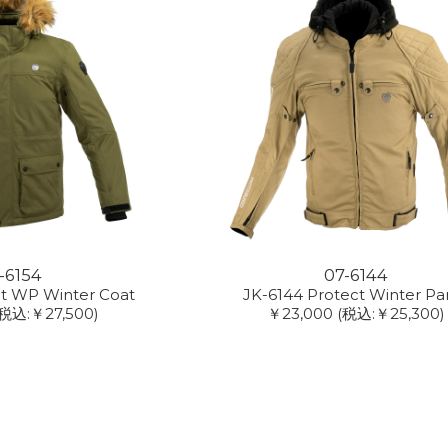
-6154
07-6144
ct WP Winter Coat
JK-6144 Protect Winter Pa
(税込:￥27,500)
￥23,000
(税込:￥25,300)