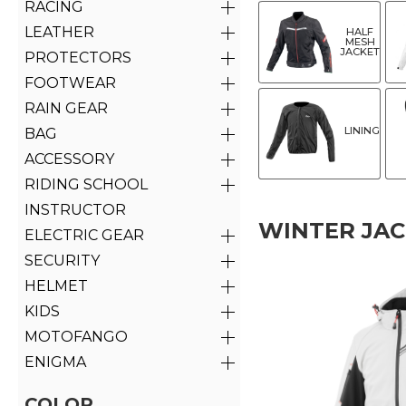
RACING
LEATHER
HALF
MESH
JACKET
PROTECTORS
FOOTWEAR
RAIN GEAR
LINING
BAG
ACCESSORY
RIDING SCHOOL
INSTRUCTOR
WINTER JA
ELECTRIC GEAR
SECURITY
HELMET
KIDS
MOTOFANGO
ENIGMA
COLOR