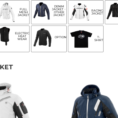
DENIM
FULL
JACKET・
RACING
MESH
OTHER
JACKET
JACKET
JACKET
ELECTRIC
HEAT
OPTION
T-
WEAR
SHIRT
CKET