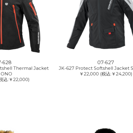
7-628
07-627
tshell Thermal Jacket
JK-627 Protect Softshell Jacke
UONO
￥22,000
(税込:￥24,200)
(税込:￥22,000)