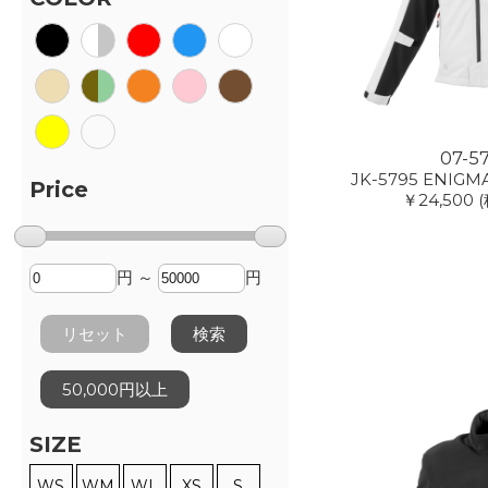
07-5
JK-5795 ENIGMA 
Price
￥24,500
円 ～
円
リセット
検索
50,000円以上
SIZE
WS
WM
WL
XS
S