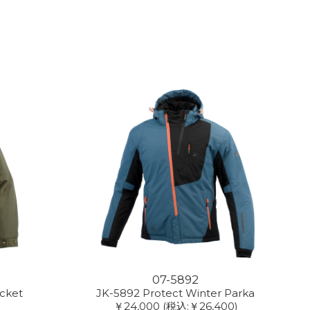
07-5892
acket
JK-5892 Protect Winter Parka
￥24,000
(税込:￥26,400)