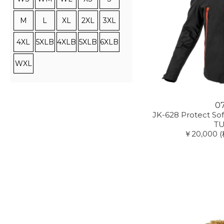
M
L
XL
2XL
3XL
4XL
5XLB
4XLB
5XLB
6XLB
WXL
0
JK-628 Protect Sof
T
￥20,000