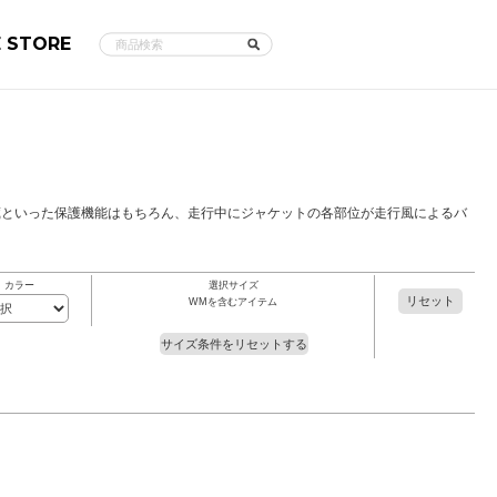
E STORE
蔵といった保護機能はもちろん、走行中にジャケットの各部位が走行風によるバ
カラー
選択サイズ
リセット
WMを含むアイテム
サイズ条件をリセットする