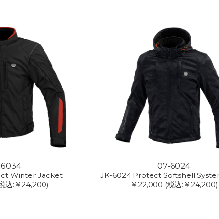
-6034
07-6024
ct Winter Jacket
JK-6024 Protect Softshell Syst
税込:￥24,200)
￥22,000
(税込:￥24,200)