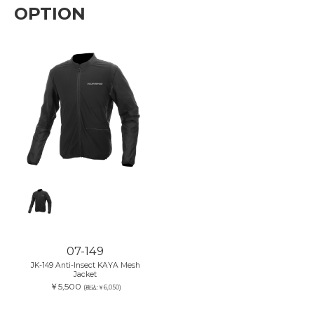
OPTION
07-149
JK-149 Anti-Insect KAYA Mesh
Jacket
￥5,500
(税込:￥6,050)