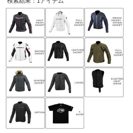
検索結果：1アイテム
DENIM
HALF
FULL
JACKET・
MESH
MESH
OTHER
JACKET
JACKET
JACKET
LEATHER
FULL
RACING
JACKET
YEAR
JACKET
JACKET
ELECTRIC
WINTER
HEAT
LINING
JACKET
WEAR
T-
OPTION
SHIRT