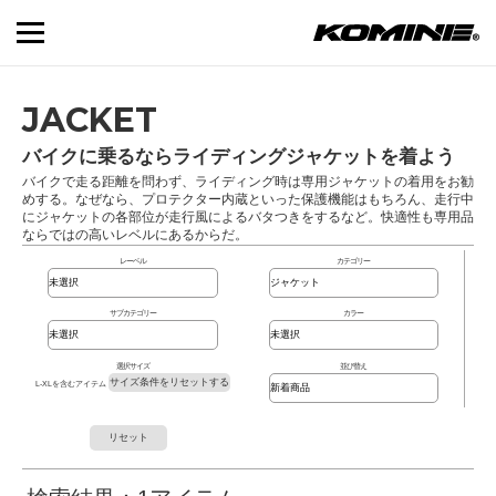
JACKET
バイクに乗るならライディングジャケットを着よう
バイクで走る距離を問わず、ライディング時は専用ジャケットの着用をお勧
めする。なぜなら、プロテクター内蔵といった保護機能はもちろん、走行中
にジャケットの各部位が走行風によるバタつきをするなど。快適性も専用品
ならではの高いレベルにあるからだ。
レーベル
カテゴリー
サブカテゴリー
カラー
選択サイズ
並び替え
サイズ条件をリセットする
L-XLを含むアイテム
リセット