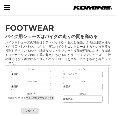
FOOTWEAR
バイク用シューズはバイクの走りの質を高める
バイク用シューズの特性はシフトパットやくるぶし保護、さらには防水性な
どが注目されやすい。しかし、実はバイクをコントロールするという重要な
役割も担っているのだ。繊細なシフトやブレーキ操作が可能になり、加減速
やコーナーリング時の加重の起点にもなるのがライディングシューズ。一般
の靴では少々ボヤけるこれらのコントロールをクリアにできるのが専用シュ
ーズだ。
レーベル
カテゴリー
サブカテゴリー
カラー
選択サイズ
並び替え
サイズ条件をリセットする
4XLBを含むアイテム
リセット