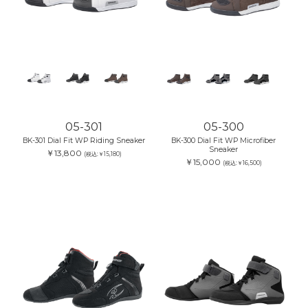
05-301
05-300
BK-301 Dial Fit WP Riding Sneaker
BK-300 Dial Fit WP Microfiber
Sneaker
￥13,800
(税込:￥15,180)
￥15,000
(税込:￥16,500)