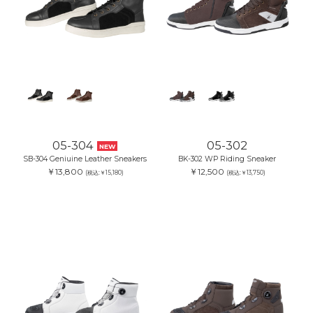
05-304
05-302
NEW
SB-304 Geniuine Leather Sneakers
BK-302 WP Riding Sneaker
￥13,800
￥12,500
(税込:￥15,180)
(税込:￥13,750)