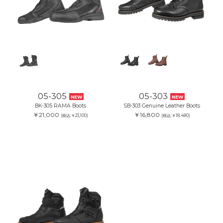
05-305
05-303
NEW
NEW
BK-305 RAMA Boots
SB-303 Genuine Leather Boots
￥21,000
￥16,800
(税込:￥23,100)
(税込:￥18,480)