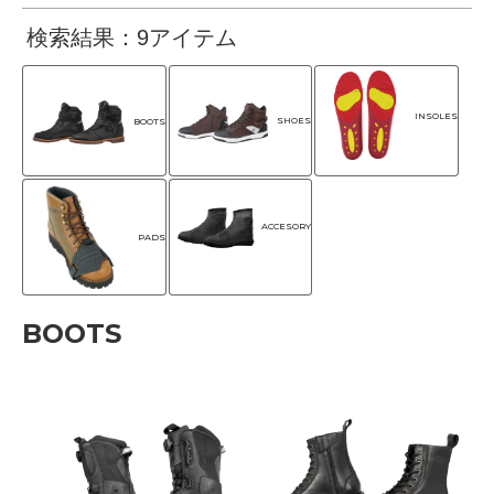
検索結果：9アイテム
INSOLES
SHOES
BOOTS
ACCESORY
PADS
BOOTS