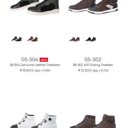
05-304
05-302
NEW
SB-304 Geniuine Leather Sneakers
BK-302 WP Riding Sneaker
￥13,800
￥12,500
(税込:￥15,180)
(税込:￥13,750)