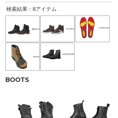
検索結果：8アイテム
INSOLES
SHOES
BOOTS
ACCESORY
PADS
BOOTS