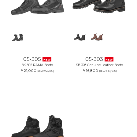
05-305
05-303
NEW
NEW
BK-305 RAMA Boots
SB-303 Genuine Leather Boots
￥21,000
￥16,800
(税込:￥23,100)
(税込:￥18,480)