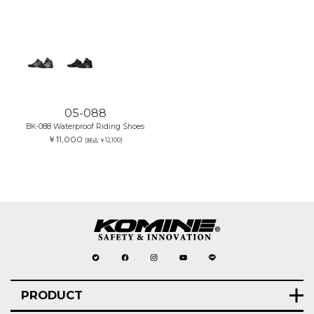
05-088
BK-088 Waterproof Riding Shoes
￥11,000
(税込:￥12,100)
PRODUCT