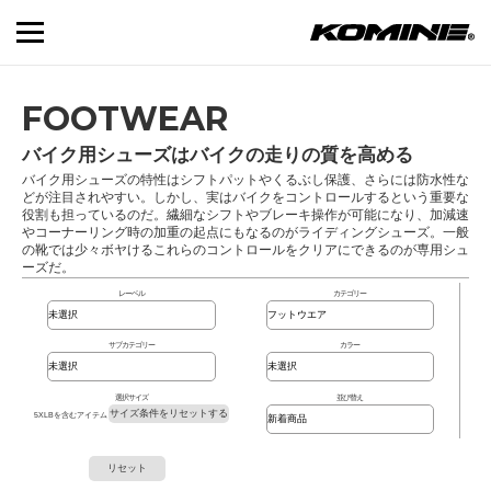
FOOTWEAR
バイク用シューズはバイクの走りの質を高める
バイク用シューズの特性はシフトパットやくるぶし保護、さらには防水性な
どが注目されやすい。しかし、実はバイクをコントロールするという重要な
役割も担っているのだ。繊細なシフトやブレーキ操作が可能になり、加減速
やコーナーリング時の加重の起点にもなるのがライディングシューズ。一般
の靴では少々ボヤけるこれらのコントロールをクリアにできるのが専用シュ
ーズだ。
レーベル
カテゴリー
サブカテゴリー
カラー
選択サイズ
並び替え
サイズ条件をリセットする
5XLBを含むアイテム
リセット