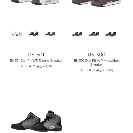
05-301
05-300
BK-301 Dial Fit WP Riding Sneaker
BK-300 Dial Fit WP Microfiber
Sneaker
￥13,800
(税込:￥15,180)
￥15,000
(税込:￥16,500)